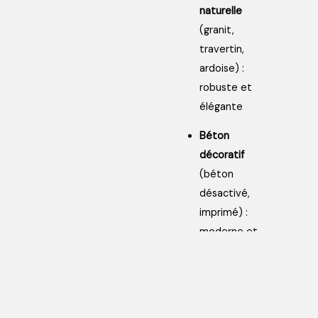
naturelle
(granit,
travertin,
ardoise) :
robuste et
élégante
Béton
décoratif
(béton
désactivé,
imprimé) :
moderne et
résistant
Dalles
céramiques
: